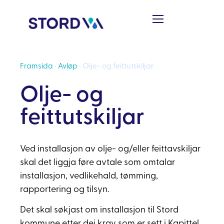
Framsida
›
Avløp
›
Olje- og feittutskiljar
Olje- og
feittutskiljar
Ved installasjon av olje- og/eller feittavskiljar
skal det liggja føre avtale som omtalar
installasjon, vedlikehald, tømming,
rapportering og tilsyn.
Det skal søkjast om installasjon til Stord
kommune etter dei krav som er sett i Kapittel