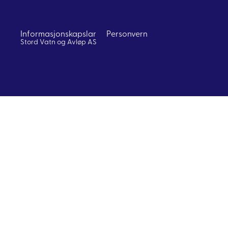
Informasjonskapslar
Personvern
Stord Vatn og Avløp AS