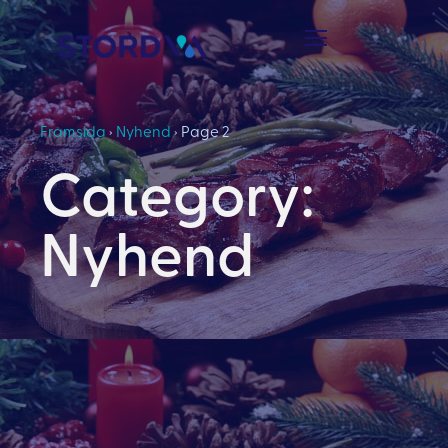
Framsida
›
Nyhend
›
Page 2
Category:
Nyhend