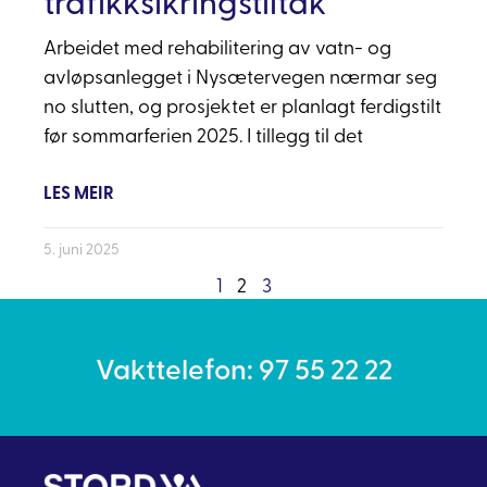
trafikksikringstiltak
Arbeidet med rehabilitering av vatn- og
avløpsanlegget i Nysætervegen nærmar seg
no slutten, og prosjektet er planlagt ferdigstilt
før sommarferien 2025. I tillegg til det
LES MEIR
5. juni 2025
1
2
3
Vakttelefon: 97 55 22 22