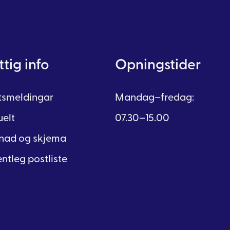
tig info
Opningstider
ftsmeldingar
Mandag–fredag:
uelt
07.30–15.00
nad og skjema
ntleg postliste