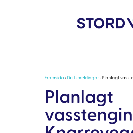
Framsida
›
Driftsmeldingar
›
Planlagt vass
Planlagt
vasstengi
Knarreveg