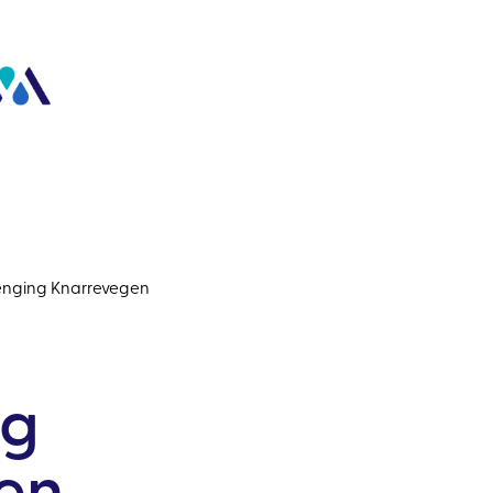
tenging Knarrevegen
ng
en