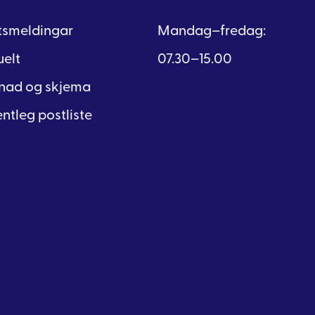
ftsmeldingar
Mandag–fredag:
uelt
07.30–15.00
nad og skjema
ntleg postliste